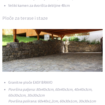
Veliki kamen za dvorišta debljine 40cm
Ploče za terase i staze
Granitne ploče EASY BRAVO
Površina paljena: 80x40x3cm, 60x40x3cm, 40x40x3cm,
60x30x2cm, 30x30x2cm
Površina polirana: 60x40x1,2cm, 60x30x1cm, 30x30x1cm