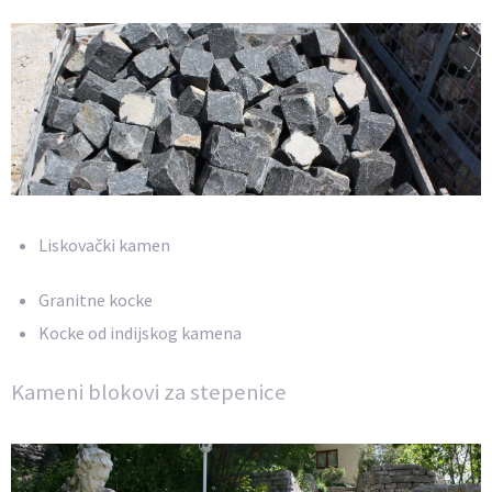
Liskovački kamen
Granitne kocke
Kocke od indijskog kamena
Kameni blokovi za stepenice